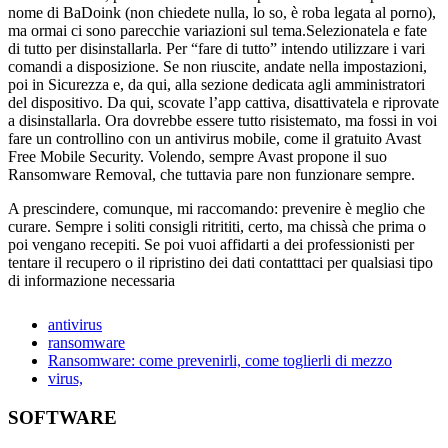
nome di BaDoink (non chiedete nulla, lo so, è roba legata al porno),
ma ormai ci sono parecchie variazioni sul tema.Selezionatela e fate
di tutto per disinstallarla. Per “fare di tutto” intendo utilizzare i vari
comandi a disposizione. Se non riuscite, andate nella impostazioni,
poi in Sicurezza e, da qui, alla sezione dedicata agli amministratori
del dispositivo. Da qui, scovate l’app cattiva, disattivatela e riprovate
a disinstallarla. Ora dovrebbe essere tutto risistemato, ma fossi in voi
fare un controllino con un antivirus mobile, come il gratuito Avast
Free Mobile Security. Volendo, sempre Avast propone il suo
Ransomware Removal, che tuttavia pare non funzionare sempre.
A prescindere, comunque, mi raccomando: prevenire è meglio che
curare. Sempre i soliti consigli ritrititi, certo, ma chissà che prima o
poi vengano recepiti. Se poi vuoi affidarti a dei professionisti per
tentare il recupero o il ripristino dei dati contatttaci per qualsiasi tipo
di informazione necessaria
antivirus
ransomware
Ransomware: come prevenirli, come toglierli di mezzo
virus,
SOFTWARE