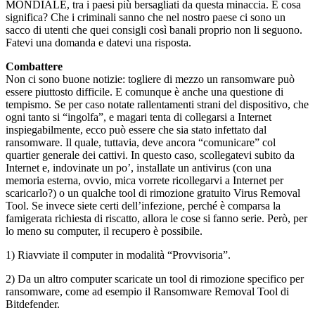
MONDIALE, tra i paesi più bersagliati da questa minaccia. E cosa
significa? Che i criminali sanno che nel nostro paese ci sono un
sacco di utenti che quei consigli così banali proprio non li seguono.
Fatevi una domanda e datevi una risposta.
Combattere
Non ci sono buone notizie: togliere di mezzo un ransomware può
essere piuttosto difficile. E comunque è anche una questione di
tempismo. Se per caso notate rallentamenti strani del dispositivo, che
ogni tanto si “ingolfa”, e magari tenta di collegarsi a Internet
inspiegabilmente, ecco può essere che sia stato infettato dal
ransomware. Il quale, tuttavia, deve ancora “comunicare” col
quartier generale dei cattivi. In questo caso, scollegatevi subito da
Internet e, indovinate un po’, installate un antivirus (con una
memoria esterna, ovvio, mica vorrete ricollegarvi a Internet per
scaricarlo?) o un qualche tool di rimozione gratuito Virus Removal
Tool. Se invece siete certi dell’infezione, perché è comparsa la
famigerata richiesta di riscatto, allora le cose si fanno serie. Però, per
lo meno su computer, il recupero è possibile.
1) Riavviate il computer in modalità “Provvisoria”.
2) Da un altro computer scaricate un tool di rimozione specifico per
ransomware, come ad esempio il Ransomware Removal Tool di
Bitdefender.