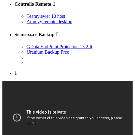
Controllo Remoto

Teamviewer 10 host
Ammyy remote desktop
Sicurezza e Backup

GData EndPoint Protection 13.2 It
Uranium Backup Free
1