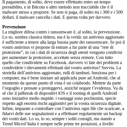
Il pagamento, di solito, deve essere effettuato entro un tempo
prestabilito, e in Bitcoin o altro metodo non tracciabile che è il
malware stesso a proporre. Se non si paga, di solito tra i 300 e i 500
dollari, il malware cancella i dati. E questa volta per davvero.
Prevenzione
La migliore difesa contro i ransomware è, al solito, la prevenzione.
Lo so, sembra classica tiritera, ma è la verità: un antivirus aggiornato
è sufficiente a tenere alla larga buona parte dei ransomware. Se poi il
vostro antivirus vi propone di entrare a far parte di una “rete di
protezione”, in cui i dati di sicurezza degli utenti vengono condivisi
per aumentare la protezione, accettate senza remore. Con tutto
quello che condividete su Facebook, davvero vi fate dei problemi a
condividere i rilevamenti effettuati dal vostro antivirus? Suvvia. La
storiella dell’antivirus aggiornato, rulli di tamburi, funziona per i
computer, ma è bene iniziare ad applicarla pure ad Android, che al
momento da questo punto di vista è un colabrodo. Mettete da parte
l’orgoglio e pensate a proteggervi, anziché negare l’evidenza. Va da
sé che il jailbreak di dispositivi iOS e il rooting di quelli Android
sono iniziative molto stupide: i vantaggi sono pochissimi, specie
rispetto agli enormi rischi aggiuntivi per la vostra sicurezza digitale.
Infine, imparate a controllare con l’antivirus ogni file che scaricate, a
fidarvi delle sue segnalazioni e a effettuare regolarmente un backup
dei vostri dati. Lo so, lo so, sempre i soliti consigli, ma stando a
Trend Microl’Italia è sempre nelle prime tre posizioni, a livello