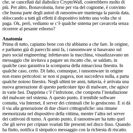
che, se cancellati dal diabolico CryptoWall, costerebbero molto di
più. Per altro, Bonavolonta, forse per via del cognome, è convinto
che buona parte degli autori di ransomware mantenga la parola data,
sbloccando a tutti gli effetti il dispositivo infetto una volta che si
paga. Ok, però, vediamo se c’è qualche sistema per cavarcela senza
ricorrere al pesante esborso?
Anatomia
Prima di tutto, capiamo bene con chi abbiamo a che fare. In origine,
e parliamo già di parecchi anni fa, i ransomware si basavano sul
puro social engineering: infettavano la macchina, visualizzavano un
messaggio che invitava a pagare un riscatto che, se saldato, in
qualche caso garantiva la scomparsa della minacciosa finestra. In
qualche caso, certo. Di fatto, comunque, i ransomware in origine
non erano pericolosi: se non si pagava, non succedeva nulla, a parta
qualche noioso finestra. Negli ultimi tre anni, tuttavia, è arrivata una
nuova generazione di questo particolare tipo di malware, che agisce
in varie fasi. Dapprima c’è l’infezione, che comporta l’installazione
del malware nel sistema. A questo punto, il temibile software
contatta, via Internet, il server dei criminali che lo gestiscono. E si dà
il via alla generazione di due chiavi crittografiche: una rimane
memorizzata nel dispositivo della vittima, mentre l’altra nel server
dei cattivoni di turno. A questo punto, il ransomware ha tutto quel
che gli serve per criptare svariati file presenti nel disco fisso. Quando
ha finito, notifica il simpatico messaggio con la richiesta di riscatto.