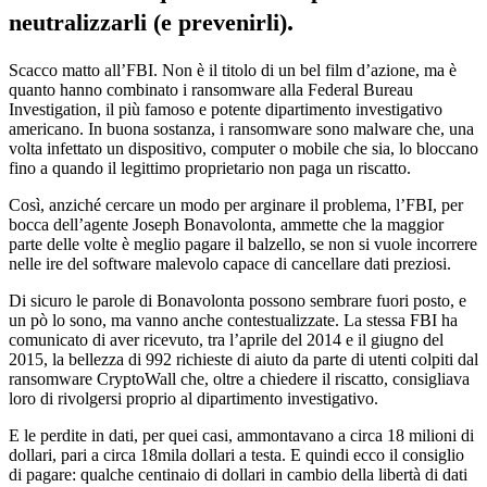
.
neutralizzarli (e prevenirli)
Scacco matto all’FBI. Non è il titolo di un bel film d’azione, ma è
quanto hanno combinato i ransomware alla Federal Bureau
Investigation, il più famoso e potente dipartimento investigativo
americano. In buona sostanza, i ransomware sono malware che, una
volta infettato un dispositivo, computer o mobile che sia, lo bloccano
fino a quando il legittimo proprietario non paga un riscatto.
Così, anziché cercare un modo per arginare il problema, l’FBI, per
bocca dell’agente Joseph Bonavolonta, ammette che la maggior
parte delle volte è meglio pagare il balzello, se non si vuole incorrere
nelle ire del software malevolo capace di cancellare dati preziosi.
Di sicuro le parole di Bonavolonta possono sembrare fuori posto, e
un pò lo sono, ma vanno anche contestualizzate. La stessa FBI ha
comunicato di aver ricevuto, tra l’aprile del 2014 e il giugno del
2015, la bellezza di 992 richieste di aiuto da parte di utenti colpiti dal
ransomware CryptoWall che, oltre a chiedere il riscatto, consigliava
loro di rivolgersi proprio al dipartimento investigativo.
E le perdite in dati, per quei casi, ammontavano a circa 18 milioni di
dollari, pari a circa 18mila dollari a testa. E quindi ecco il consiglio
di pagare: qualche centinaio di dollari in cambio della libertà di dati