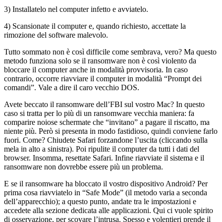
3) Installatelo nel computer infetto e avviatelo.
4) Scansionate il computer e, quando richiesto, accettate la
rimozione del software malevolo.
Tutto sommato non è così difficile come sembrava, vero? Ma questo
metodo funziona solo se il ransomware non è così violento da
bloccare il computer anche in modalità provvisoria. In caso
contrario, occorre riavviare il computer in modalità “Prompt dei
comandi”. Vale a dire il caro vecchio DOS.
Avete beccato il ransomware dell’FBI sul vostro Mac? In questo
caso si tratta per lo più di un ransomware vecchia maniera: fa
comparire noiose schermate che “invitano” a pagare il riscatto, ma
niente più. Però si presenta in modo fastidioso, quindi conviene farlo
fuori. Come? Chiudete Safari forzandone l’uscita (cliccando sulla
mela in alto a sinistra). Poi ripulite il computer da tutti i dati del
browser. Insomma, resettate Safari. Infine riavviate il sistema e il
ransomware non dovrebbe essere più un problema.
E se il ransomware ha bloccato il vostro dispositivo Android? Per
prima cosa riavviatelo in “Safe Mode” (il metodo varia a seconda
dell’apparecchio); a questo punto, andate tra le impostazioni e
accedete alla sezione dedicata alle applicazioni. Qui ci vuole spirito
di osservazione, per scovare l’intrusa. Spesso e volentieri prende il