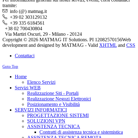
tramite:
info (@) matmag.it
+39 02 303129132
+39 335 6184561
+38 02 700430804
Via Martiri Oscuri, 29 - Milano - 20124
Copyright © 2026 MATMAG IT Solutions. PI 12082570156
Web
development and designed by MATMAG -
Valid
XHTML
and
CSS
Contattaci
Goto Top
Home
Elenco Servizi
Servizi WEB
Realizzazione Siti - Portali
Realizzazione Negozi Elettronici
Posizionamento e Visibilità
SERVIZI INFORMATICI
PROGETTAZIONE SISTEMI
SOLUZIONI VPN
ASSISTENZA TECNICA
Contratti di assistenza tecnica e sistemistica
ASSISTENZA TECNICA REMOTA