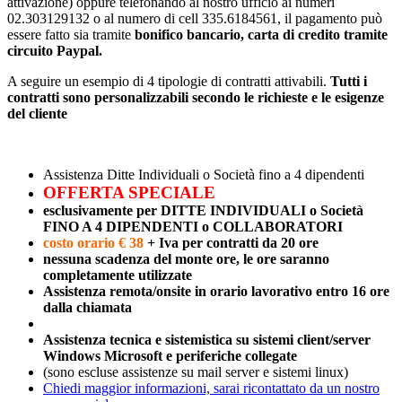
attivazione) oppure telefonando al nostro ufficio ai numeri
02.303129132 o al numero di cell 335.6184561, il pagamento può
essere fatto sia tramite
bonifico bancario, carta di credito tramite
circuito Paypal.
A seguire un esempio di 4 tipologie di contratti attivabili.
Tutti i
contratti sono personalizzabili secondo le richieste e le esigenze
del cliente
Assistenza Ditte Individuali o Società fino a 4 dipendenti
OFFERTA SPECIALE
esclusivamente per DITTE INDIVIDUALI o Società
FINO A 4 DIPENDENTI o COLLABORATORI
costo orario € 38
+ Iva per contratti da 20 ore
nessuna scadenza del monte ore, le ore saranno
completamente utilizzate
Assistenza remota/onsite
in orario lavorativo
entro 16 ore
dalla chiamata
Assistenza tecnica e sistemistica su sistemi client/server
Windows Microsoft e periferiche collegate
(sono escluse assistenze su mail server e sistemi linux)
Chiedi maggior informazioni, sarai ricontattato da un nostro