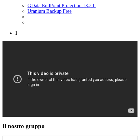
GData EndPoint Protection 13.2 It
Uranium Backup Free
1
Il nostro gruppo