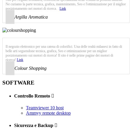
Ne curiamo la parte tecnica, grafica, mantenimento, Seo e l'ottimizzazione per il miglior
posizionamento nei motori di ricerca. .
Link
Argilla Aromatica
Il negozio elettronico per una catena di colorifici. Una delle realtà milanesi in fatto di
belle arti seguendone tecnica, grafica, Seo e ottimizzazione per un miglior
posizionamento sui motori di ricerca! Il sito è nelle prime pagine dei motori di
ricerca!
Link
Colour Shopping
SOFTWARE
Controllo Remoto

Teamviewer 10 host
Ammyy remote desktop
Sicurezza e Backup
