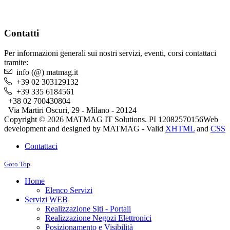
Contatti
Per informazioni generali sui nostri servizi, eventi, corsi contattaci
tramite:
info (@) matmag.it
+39 02 303129132
+39 335 6184561
+38 02 700430804
Via Martiri Oscuri, 29 - Milano - 20124
Copyright © 2026 MATMAG IT Solutions. PI 12082570156
Web
development and designed by MATMAG -
Valid
XHTML
and
CSS
Contattaci
Goto Top
Home
Elenco Servizi
Servizi WEB
Realizzazione Siti - Portali
Realizzazione Negozi Elettronici
Posizionamento e Visibilità